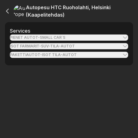
Autopesu HTC Ruoholahti, Helsinki
(Kaapelitehdas)
Services
PIENET AUTOT-SMALL CAR´S
ISOT FARMARIT-SUV-TILA-AUTOT
PAKETTIAUTOT-ISOT TILA-AUTOT