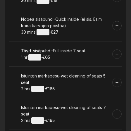
30 mins
·
Details
·
€15
.
Duration
:
.
Price
:
Book
Nopea sisäpuhd.-Quick inside (ei sis. Esim
koira karvojen poistoa)
30 mins
·
Details
·
€27
.
Duration
:
.
Price
:
Book
Täyd. sisäpuhd.-Full inside 7 seat
1 hr
·
Details
·
€65
.
Duration
.
:
Price
:
Book
Istuinten märkäpesu-wet cleaning of seats 5
seat
2 hrs
·
Details
·
€165
.
Duration
:
.
Price
:
Book
Istuinten märkäpesu-wet cleaning of seats 7
seat
2 hrs
·
Details
·
€195
.
Duration
:
.
Price
: