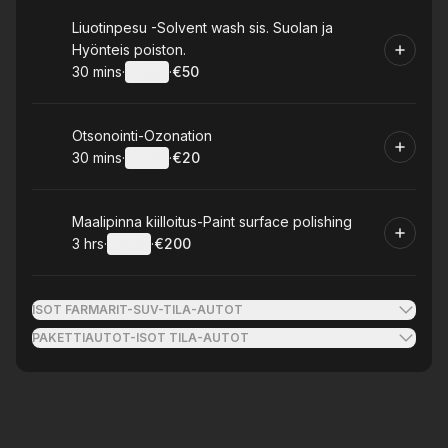
Book
Liuotinpesu -Solvent wash sis. Suolan ja
Hyönteis poiston.
30 mins
·
Details
·
€50
.
Duration
:
.
Price
:
Book
Otsonointi-Ozonation
30 mins
·
Details
·
€20
.
Duration
:
.
Price
:
Book
Maalipinna kiilloitus-Paint surface polishing
3 hrs
·
Details
·
€200
.
Duration
:
.
Price
:
ISOT FARMARIT-SUV-TILA-AUTOT
PAKETTIAUTOT-ISOT TILA-AUTOT