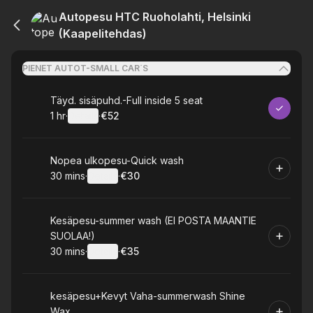
Autopesu HTC Ruoholahti, Helsinki
(Kaapelitehdas)
PIENET AUTOT-SMALL CAR´S
Book
Täyd. sisäpuhd.-Full inside 5 seat
1 hr
·
Details
·
€52
.
Duration
.
:
Price
:
Book
Nopea ulkopesu-Quick wash
30 mins
·
Details
·
€30
.
Duration
:
.
Price
:
Book
Kesäpesu-summer wash (EI POSTA MAANTIE
SUOLAA!)
30 mins
·
Details
·
€35
.
Duration
:
.
Price
:
Book
kesäpesu+Kevyt Vaha-summerwash Shine
Wax