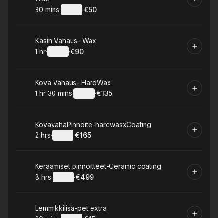
30 mins
·
Details
·
€50
.
Duration
:
.
Price
:
Book
Käsin Vahaus- Wax
1 hr
·
Details
·
€90
.
Duration
.
:
Price
:
Book
Kova Vahaus- HardWax
1 hr 30 mins
·
Details
·
€135
.
Duration
:
.
Price
:
Book
KovavahaPinnoite-hardwasxCoating
2 hrs
·
Details
·
€165
.
Duration
:
.
Price
:
Book
Keraamiset pinnoitteet-Ceramic coating
8 hrs
·
Details
·
€499
.
Duration
:
.
Price
:
Book
Lemmikkilisä-pet extra