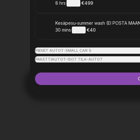
8 hrs
·
Details
·
€499
.
Duration
:
.
Price
:
Book
Kesäpesu-summer wash (EI POSTA MAAN
30 mins
·
Details
·
€40
.
Duration
:
.
Price
:
PIENET AUTOT-SMALL CAR´S
PAKETTIAUTOT-ISOT TILA-AUTOT