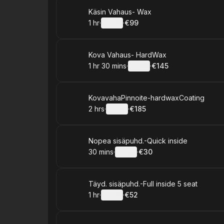
Book
Käsin Vahaus- Wax
1 hr
·
Details
·
€99
.
Duration
.
:
Price
:
Book
Kova Vahaus- HardWax
1 hr 30 mins
·
Details
·
€145
.
Duration
:
.
Price
:
Book
KovavahaPinnoite-hardwaxCoating
2 hrs
·
Details
·
€185
.
Duration
:
.
Price
:
Book
Nopea sisäpuhd.-Quick inside
30 mins
·
Details
·
€30
.
Duration
:
.
Price
:
Book
Täyd. sisäpuhd.-Full inside 5 seat
1 hr
·
Details
·
€52
.
Duration
.
:
Price
: