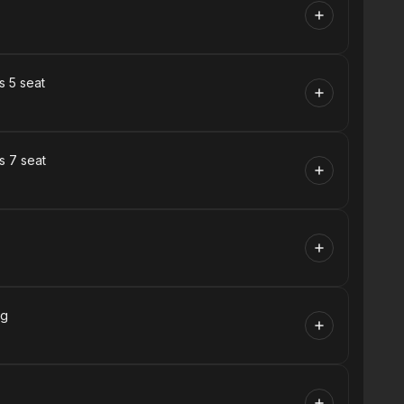
s 5 seat
s 7 seat
ng