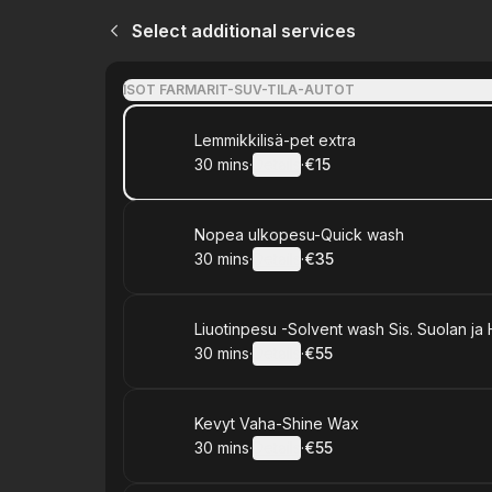
Select additional services
ISOT FARMARIT-SUV-TILA-AUTOT
Book
Lemmikkilisä-pet extra
30 mins
·
Details
·
€15
.
Duration
:
.
Price
:
Book
Nopea ulkopesu-Quick wash
30 mins
·
Details
·
€35
.
Duration
:
.
Price
:
Book
Liuotinpesu -Solvent wash Sis. Suolan ja 
30 mins
·
Details
·
€55
.
Duration
:
.
Price
:
Book
Kevyt Vaha-Shine Wax
30 mins
·
Details
·
€55
.
Duration
:
.
Price
: