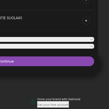
TIE SUOLAA!)
Continue
Grow your brand
with Setmore
Get your free account