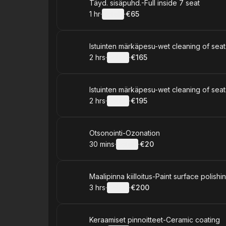
Book
Täyd. sisäpuhd.-Full inside 7 seat
1 hr
·
Details
·
€65
.
Duration
.
:
Price
:
Book
Istuinten märkäpesu-wet cleaning of seat
2 hrs
·
Details
·
€165
.
Duration
:
.
Price
:
Book
Istuinten märkäpesu-wet cleaning of seat
2 hrs
·
Details
·
€195
.
Duration
:
.
Price
:
Book
Otsonointi-Ozonation
30 mins
·
Details
·
€20
.
Duration
:
.
Price
:
Book
Maalipinna kiilloitus-Paint surface polishi
3 hrs
·
Details
·
€200
.
Duration
:
.
Price
:
Book
Keraamiset pinnoitteet-Ceramic coating