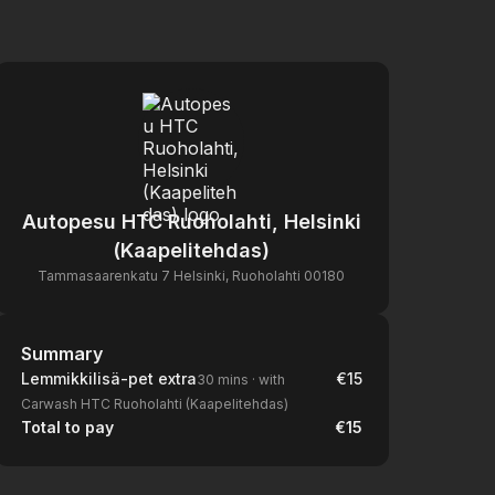
Autopesu HTC Ruoholahti, Helsinki
(Kaapelitehdas)
Tammasaarenkatu 7 Helsinki, Ruoholahti 00180
Summary
Summary
Lemmikkilisä-pet extra
€15
30 mins
·
with
Carwash HTC Ruoholahti (Kaapelitehdas)
Total to pay
€15