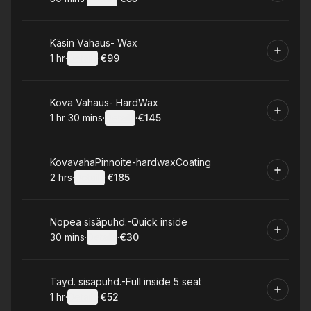
.
Duration
:
.
Price
:
Book
Käsin Vahaus- Wax
1 hr
·
Details
·
€99
.
Duration
.
:
Price
:
Book
Kova Vahaus- HardWax
1 hr 30 mins
·
Details
·
€145
.
Duration
:
.
Price
:
Book
KovavahaPinnoite-hardwaxCoating
2 hrs
·
Details
·
€185
.
Duration
:
.
Price
:
Book
Nopea sisäpuhd.-Quick inside
30 mins
·
Details
·
€30
.
Duration
:
.
Price
:
Book
Täyd. sisäpuhd.-Full inside 5 seat
1 hr
·
Details
·
€52
.
Duration
.
:
Price
: