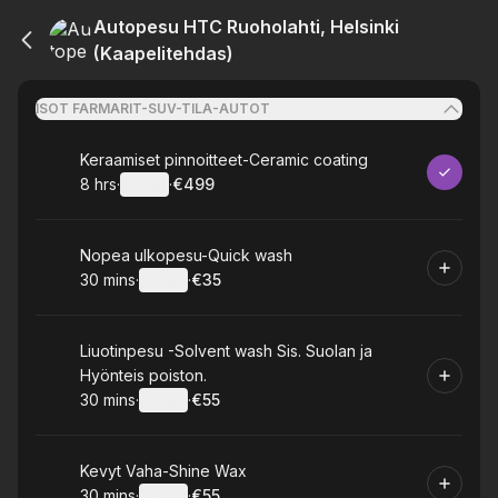
Autopesu HTC Ruoholahti, Helsinki
(Kaapelitehdas)
ISOT FARMARIT-SUV-TILA-AUTOT
Book
Keraamiset pinnoitteet-Ceramic coating
8 hrs
·
Details
·
€499
.
Duration
:
.
Price
:
Book
Nopea ulkopesu-Quick wash
30 mins
·
Details
·
€35
.
Duration
:
.
Price
:
Book
Liuotinpesu -Solvent wash Sis. Suolan ja
Hyönteis poiston.
30 mins
·
Details
·
€55
.
Duration
:
.
Price
:
Book
Kevyt Vaha-Shine Wax
30 mins
·
Details
·
€55