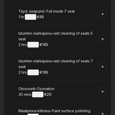
Book
Täyd. sisäpuhd.-Full inside 7 seat
1 hr
·
Details
·
€65
.
Duration
.
:
Price
:
Book
Istuinten märkäpesu-wet cleaning of seats 5
seat
2 hrs
·
Details
·
€165
.
Duration
:
.
Price
:
Book
Istuinten märkäpesu-wet cleaning of seats 7
seat
2 hrs
·
Details
·
€195
.
Duration
:
.
Price
:
Book
Otsonointi-Ozonation
30 mins
·
Details
·
€20
.
Duration
:
.
Price
:
Book
Maalipinna kiilloitus-Paint surface polishing