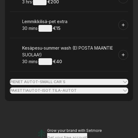
3 hrs
·
Details
·
€200
.
Duration
:
.
Price
:
Book
Lemmikkilisä-pet extra
30 mins
·
Details
·
€15
.
Duration
:
.
Price
:
Book
Kesäpesu-summer wash (EI POSTA MAANTIE
SUOLAA!)
30 mins
·
Details
·
€40
.
Duration
:
.
Price
:
PIENET AUTOT-SMALL CAR´S
PAKETTIAUTOT-ISOT TILA-AUTOT
Grow your brand
with Setmore
Get your free account