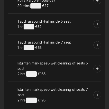
koira karvojen poistoa)
30 mins
·
Details
·
€27
.
Duration
:
.
Price
:
Book
Täyd. sisäpuhd.-Full inside 5 seat
1 hr
·
Details
·
€52
.
Duration
.
:
Price
:
Book
Täyd. sisäpuhd.-Full inside 7 seat
1 hr
·
Details
·
€65
.
Duration
.
:
Price
:
Book
Istuinten märkäpesu-wet cleaning of seats 5
seat
2 hrs
·
Details
·
€165
.
Duration
:
.
Price
:
Book
Istuinten märkäpesu-wet cleaning of seats 7
seat
2 hrs
·
Details
·
€195
.
Duration
:
.
Price
: