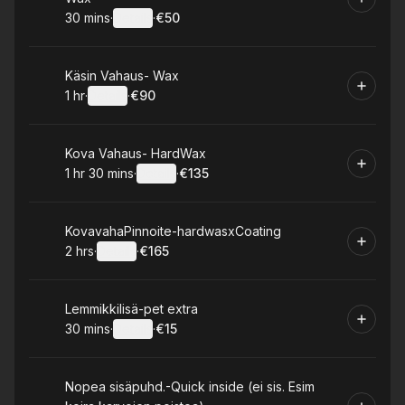
30 mins
·
Details
·
€50
.
Duration
:
.
Price
:
Book
Käsin Vahaus- Wax
1 hr
·
Details
·
€90
.
Duration
.
:
Price
:
Book
Kova Vahaus- HardWax
1 hr 30 mins
·
Details
·
€135
.
Duration
:
.
Price
:
Book
KovavahaPinnoite-hardwasxCoating
2 hrs
·
Details
·
€165
.
Duration
:
.
Price
:
Book
Lemmikkilisä-pet extra
30 mins
·
Details
·
€15
.
Duration
:
.
Price
:
Book
Nopea sisäpuhd.-Quick inside (ei sis. Esim