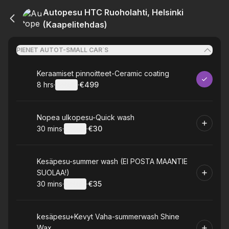
Autopesu HTC Ruoholahti, Helsinki
(Kaapelitehdas)
PIENET AUTOT-SMALL CAR´S
Book
Keraamiset pinnoitteet-Ceramic coating
8 hrs
·
Details
·
€499
.
Duration
:
.
Price
:
Book
Nopea ulkopesu-Quick wash
30 mins
·
Details
·
€30
.
Duration
:
.
Price
:
Book
Kesäpesu-summer wash (EI POSTA MAANTIE
SUOLAA!)
30 mins
·
Details
·
€35
.
Duration
:
.
Price
:
Book
kesäpesu+Kevyt Vaha-summerwash Shine
Wax