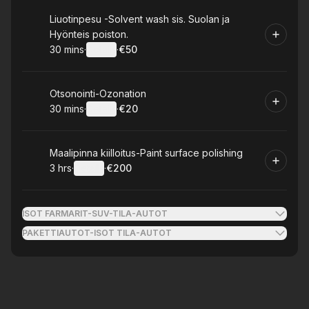
Book
Liuotinpesu -Solvent wash sis. Suolan ja
Hyönteis poiston.
30 mins
·
Details
·
€50
.
Duration
:
.
Price
:
Book
Otsonointi-Ozonation
30 mins
·
Details
·
€20
.
Duration
:
.
Price
:
Book
Maalipinna kiilloitus-Paint surface polishing
3 hrs
·
Details
·
€200
.
Duration
:
.
Price
:
ISOT FARMARIT-SUV-TILA-AUTOT
PAKETTIAUTOT-ISOT TILA-AUTOT