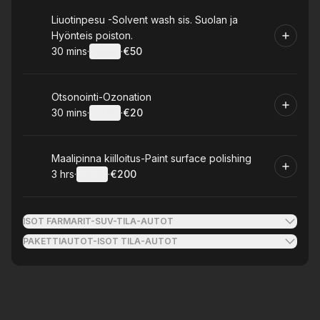
Book
Liuotinpesu -Solvent wash sis. Suolan ja
Hyönteis poiston.
30 mins
·
Details
·
€50
.
Duration
:
.
Price
:
Book
Otsonointi-Ozonation
30 mins
·
Details
·
€20
.
Duration
:
.
Price
:
Book
Maalipinna kiilloitus-Paint surface polishing
3 hrs
·
Details
·
€200
.
Duration
:
.
Price
:
ISOT FARMARIT-SUV-TILA-AUTOT
PAKETTIAUTOT-ISOT TILA-AUTOT