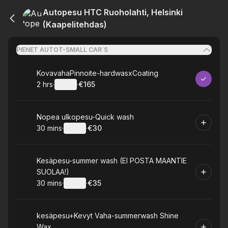
Autopesu HTC Ruoholahti, Helsinki
(Kaapelitehdas)
PIENET AUTOT-SMALL CAR´S
Book
KovavahaPinnoite-hardwasxCoating
2 hrs
·
Details
·
€165
.
Duration
:
.
Price
:
Book
Nopea ulkopesu-Quick wash
30 mins
·
Details
·
€30
.
Duration
:
.
Price
:
Book
Kesäpesu-summer wash (EI POSTA MAANTIE
SUOLAA!)
30 mins
·
Details
·
€35
.
Duration
:
.
Price
:
Book
kesäpesu+Kevyt Vaha-summerwash Shine
Wax