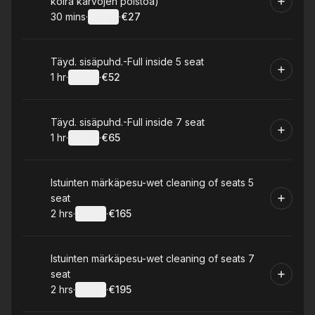
koira karvojen poistoa)
30 mins
·
Details
·
€27
.
Duration
:
.
Price
:
Book
Täyd. sisäpuhd.-Full inside 5 seat
1 hr
·
Details
·
€52
.
Duration
.
:
Price
:
Book
Täyd. sisäpuhd.-Full inside 7 seat
1 hr
·
Details
·
€65
.
Duration
.
:
Price
:
Book
Istuinten märkäpesu-wet cleaning of seats 5
seat
2 hrs
·
Details
·
€165
.
Duration
:
.
Price
:
Book
Istuinten märkäpesu-wet cleaning of seats 7
seat
2 hrs
·
Details
·
€195
.
Duration
:
.
Price
: