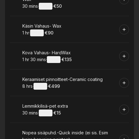
30 mins
·
Details
·
€50
.
Duration
:
.
Price
:
Book
Käsin Vahaus- Wax
1 hr
·
Details
·
€90
.
Duration
.
:
Price
:
Book
Kova Vahaus- HardWax
1 hr 30 mins
·
Details
·
€135
.
Duration
:
.
Price
:
Book
Keraamiset pinnoitteet-Ceramic coating
8 hrs
·
Details
·
€499
.
Duration
:
.
Price
:
Book
Lemmikkilisä-pet extra
30 mins
·
Details
·
€15
.
Duration
:
.
Price
:
Book
Nopea sisäpuhd.-Quick inside (ei sis. Esim