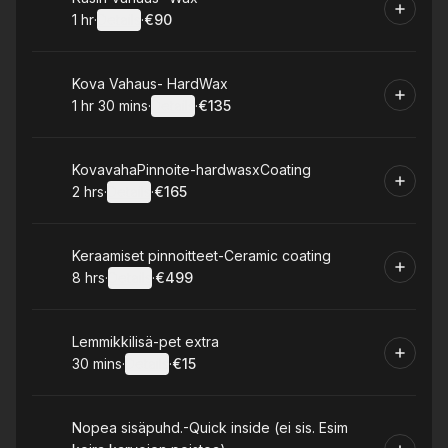
1 hr
·
Details
·
€90
.
Duration
.
:
Price
:
Book
Kova Vahaus- HardWax
1 hr 30 mins
·
Details
·
€135
.
Duration
:
.
Price
:
Book
KovavahaPinnoite-hardwasxCoating
2 hrs
·
Details
·
€165
.
Duration
:
.
Price
:
Book
Keraamiset pinnoitteet-Ceramic coating
8 hrs
·
Details
·
€499
.
Duration
:
.
Price
:
Book
Lemmikkilisä-pet extra
30 mins
·
Details
·
€15
.
Duration
:
.
Price
:
Book
Nopea sisäpuhd.-Quick inside (ei sis. Esim