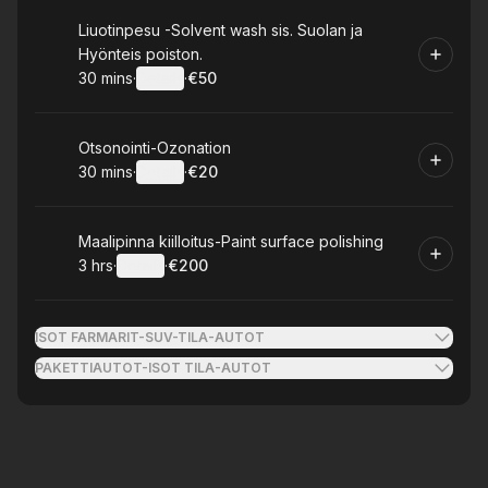
Book
Liuotinpesu -Solvent wash sis. Suolan ja
Hyönteis poiston.
30 mins
·
Details
·
€50
.
Duration
:
.
Price
:
Book
Otsonointi-Ozonation
30 mins
·
Details
·
€20
.
Duration
:
.
Price
:
Book
Maalipinna kiilloitus-Paint surface polishing
3 hrs
·
Details
·
€200
.
Duration
:
.
Price
:
ISOT FARMARIT-SUV-TILA-AUTOT
PAKETTIAUTOT-ISOT TILA-AUTOT