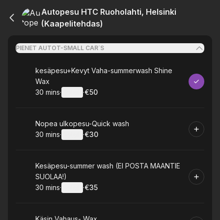
Autopesu HTC Ruoholahti, Helsinki
(Kaapelitehdas)
PIENET AUTOT-SMALL CAR´S
Book
kesäpesu+Kevyt Vaha-summerwash Shine
Wax
30 mins
·
Details
·
€50
.
Duration
:
.
Price
:
Book
Nopea ulkopesu-Quick wash
30 mins
·
Details
·
€30
.
Duration
:
.
Price
:
Book
Kesäpesu-summer wash (EI POSTA MAANTIE
SUOLAA!)
30 mins
·
Details
·
€35
.
Duration
:
.
Price
:
Book
Käsin Vahaus- Wax