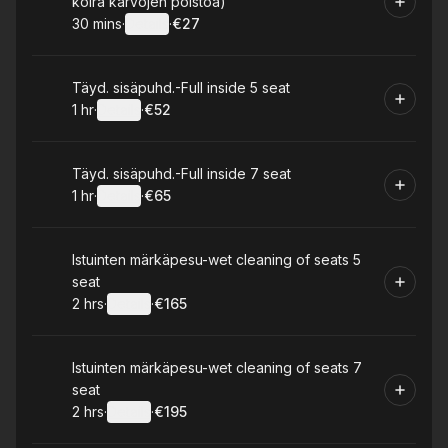
koira karvojen poistoa)
30 mins
·
Details
·
€27
.
Duration
:
.
Price
:
Book
Täyd. sisäpuhd.-Full inside 5 seat
1 hr
·
Details
·
€52
.
Duration
.
:
Price
:
Book
Täyd. sisäpuhd.-Full inside 7 seat
1 hr
·
Details
·
€65
.
Duration
.
:
Price
:
Book
Istuinten märkäpesu-wet cleaning of seats 5
seat
2 hrs
·
Details
·
€165
.
Duration
:
.
Price
:
Book
Istuinten märkäpesu-wet cleaning of seats 7
seat
2 hrs
·
Details
·
€195
.
Duration
:
.
Price
: