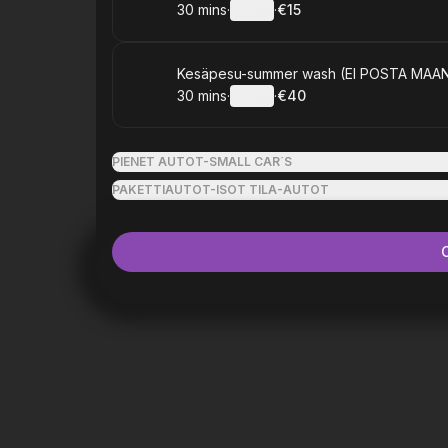
30 mins
·
Details
·
€15
.
Duration
:
.
Price
:
Book
Kesäpesu-summer wash (EI POSTA MAAN
30 mins
·
Details
·
€40
.
Duration
:
.
Price
:
PIENET AUTOT-SMALL CAR´S
PAKETTIAUTOT-ISOT TILA-AUTOT