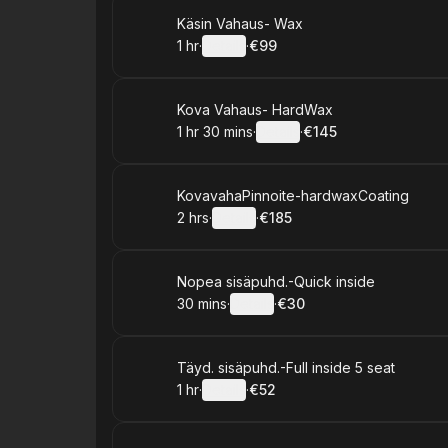
Book
Käsin Vahaus- Wax
1 hr
·
Details
·
€99
.
Duration
.
:
Price
:
Book
Kova Vahaus- HardWax
1 hr 30 mins
·
Details
·
€145
.
Duration
:
.
Price
:
Book
KovavahaPinnoite-hardwaxCoating
2 hrs
·
Details
·
€185
.
Duration
:
.
Price
:
Book
Nopea sisäpuhd.-Quick inside
30 mins
·
Details
·
€30
.
Duration
:
.
Price
:
Book
Täyd. sisäpuhd.-Full inside 5 seat
1 hr
·
Details
·
€52
.
Duration
.
:
Price
: