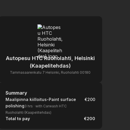
Autopesu HTC Ruoholahti, Helsinki
(Kaapelitehdas)
Tammasaarenkatu 7 Helsinki, Ruoholahti 00180
Summary
Summary
Maalipinna kiilloitus-Paint surface
€200
polishing
3 hrs
·
with Carwash HTC
Ruoholahti (Kaapelitehdas)
Total to pay
€200