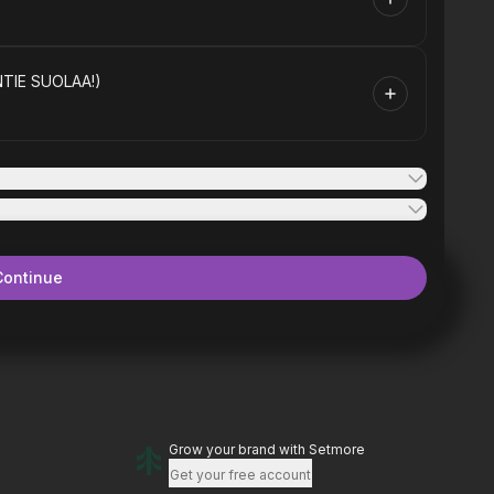
TIE SUOLAA!)
Continue
Grow your brand
with Setmore
Get your free account