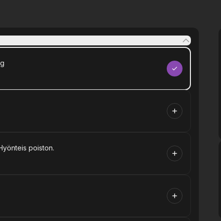
ng
Hyönteis poiston.