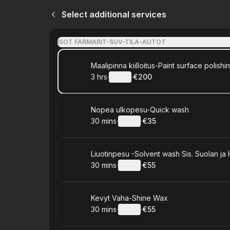
Select additional services
ISOT FARMARIT-SUV-TILA-AUTOT
Book
Maalipinna kiilloitus-Paint surface polishi
3 hrs
·
Details
·
€200
.
Duration
:
.
Price
:
Book
Nopea ulkopesu-Quick wash
30 mins
·
Details
·
€35
.
Duration
:
.
Price
:
Book
Liuotinpesu -Solvent wash Sis. Suolan ja 
30 mins
·
Details
·
€55
.
Duration
:
.
Price
:
Book
Kevyt Vaha-Shine Wax
30 mins
·
Details
·
€55
.
Duration
:
.
Price
: