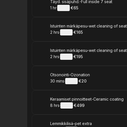
Book
Täyd. sisäpuhd.-Full inside 7 seat
1 hr
·
Details
·
€65
.
Duration
.
:
Price
:
Book
Istuinten märkäpesu-wet cleaning of seat
2 hrs
·
Details
·
€165
.
Duration
:
.
Price
:
Book
Istuinten märkäpesu-wet cleaning of seat
2 hrs
·
Details
·
€195
.
Duration
:
.
Price
:
Book
Otsonointi-Ozonation
30 mins
·
Details
·
€20
.
Duration
:
.
Price
:
Book
Keraamiset pinnoitteet-Ceramic coating
8 hrs
·
Details
·
€499
.
Duration
:
.
Price
:
Book
Lemmikkilisä-pet extra