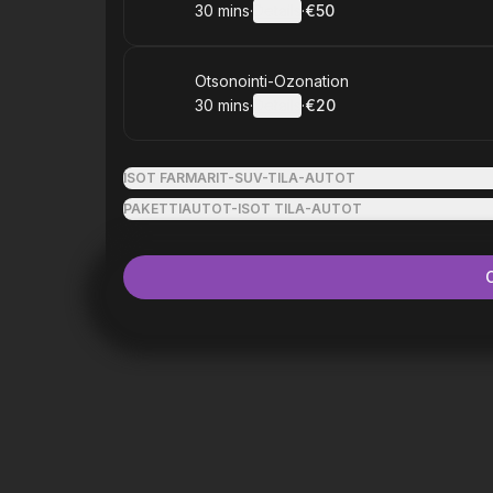
30 mins
·
Details
·
€50
.
Duration
:
.
Price
:
Book
Otsonointi-Ozonation
30 mins
·
Details
·
€20
.
Duration
:
.
Price
:
ISOT FARMARIT-SUV-TILA-AUTOT
PAKETTIAUTOT-ISOT TILA-AUTOT