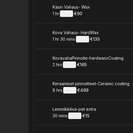
Book
Käsin Vahaus- Wax
1 hr
·
Details
·
€90
.
Duration
.
:
Price
:
Book
Kova Vahaus- HardWax
1 hr 30 mins
·
Details
·
€135
.
Duration
:
.
Price
:
Book
KovavahaPinnoite-hardwasxCoating
2 hrs
·
Details
·
€165
.
Duration
:
.
Price
:
Book
Keraamiset pinnoitteet-Ceramic coating
8 hrs
·
Details
·
€499
.
Duration
:
.
Price
:
Book
Lemmikkilisä-pet extra
30 mins
·
Details
·
€15
.
Duration
:
.
Price
: