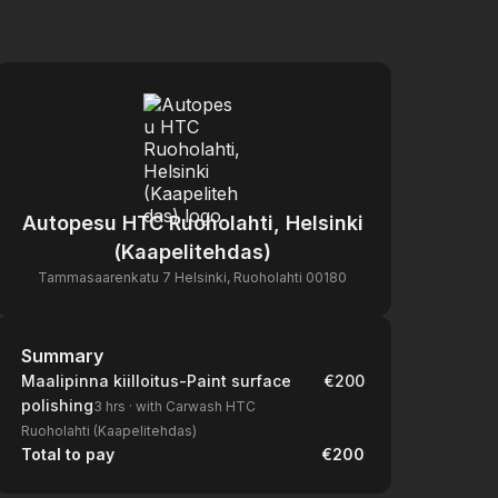
Autopesu HTC Ruoholahti, Helsinki
(Kaapelitehdas)
Tammasaarenkatu 7 Helsinki, Ruoholahti 00180
Summary
Summary
Maalipinna kiilloitus-Paint surface
€200
polishing
3 hrs
·
with Carwash HTC
Ruoholahti (Kaapelitehdas)
Total to pay
€200