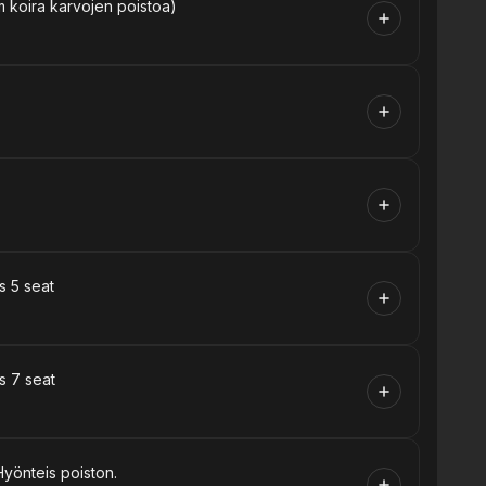
m koira karvojen poistoa)
s 5 seat
s 7 seat
Hyönteis poiston.