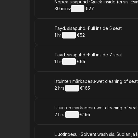
Book
Nopea sisäpuhd.-Quick inside (ei sis. Esi
30 mins
·
Details
·
€27
.
Duration
:
.
Price
:
Book
Täyd. sisäpuhd.-Full inside 5 seat
1 hr
·
Details
·
€52
.
Duration
.
:
Price
:
Book
Täyd. sisäpuhd.-Full inside 7 seat
1 hr
·
Details
·
€65
.
Duration
.
:
Price
:
Book
Istuinten märkäpesu-wet cleaning of seat
2 hrs
·
Details
·
€165
.
Duration
:
.
Price
:
Book
Istuinten märkäpesu-wet cleaning of seat
2 hrs
·
Details
·
€195
.
Duration
:
.
Price
:
Book
Liuotinpesu -Solvent wash sis. Suolan ja 