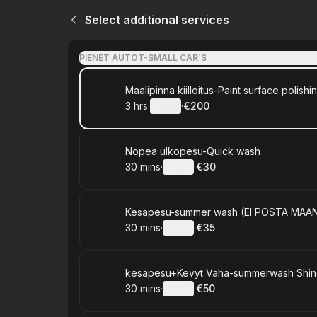
Select additional services
PIENET AUTOT-SMALL CAR´S
Book
Maalipinna kiilloitus-Paint surface polishi
3 hrs
·
Details
·
€200
.
Duration
:
.
Price
:
Book
Nopea ulkopesu-Quick wash
30 mins
·
Details
·
€30
.
Duration
:
.
Price
:
Book
Kesäpesu-summer wash (EI POSTA MAAN
30 mins
·
Details
·
€35
.
Duration
:
.
Price
:
Book
kesäpesu+Kevyt Vaha-summerwash Shi
30 mins
·
Details
·
€50
.
Duration
:
.
Price
: