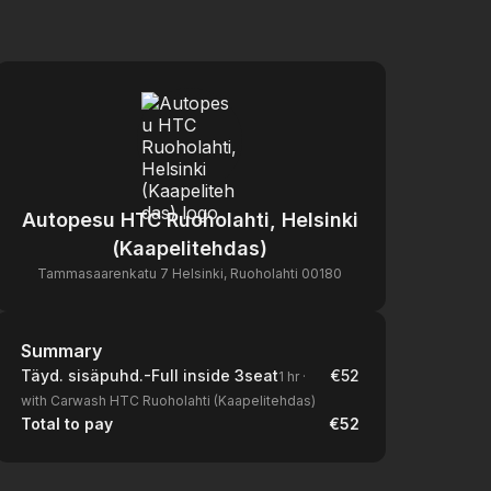
Autopesu HTC Ruoholahti, Helsinki
(Kaapelitehdas)
Tammasaarenkatu 7 Helsinki, Ruoholahti 00180
Summary
Summary
Täyd. sisäpuhd.-Full inside 3seat
€52
1 hr
·
with Carwash HTC Ruoholahti (Kaapelitehdas)
Total to pay
€52