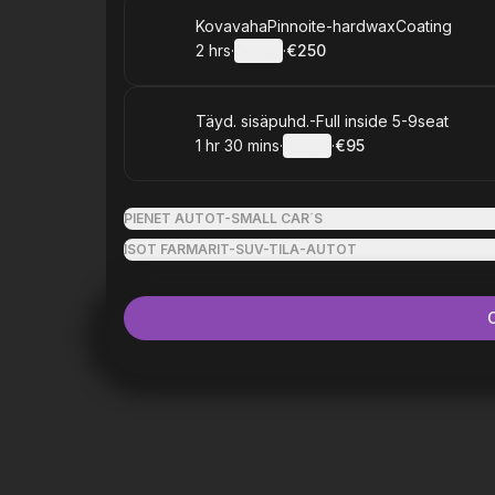
Book
KovavahaPinnoite-hardwaxCoating
2 hrs
·
Details
·
€250
.
Duration
:
.
Price
:
Book
Täyd. sisäpuhd.-Full inside 5-9seat
1 hr 30 mins
·
Details
·
€95
.
Duration
:
.
Price
:
PIENET AUTOT-SMALL CAR´S
ISOT FARMARIT-SUV-TILA-AUTOT