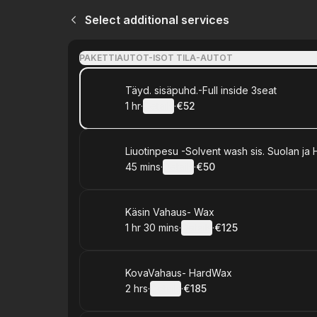
Select additional services
PAKETTIAUTOT-ISOT TILA-AUTOT
Book
Täyd. sisäpuhd.-Full inside 3seat
1 hr
·
Details
·
€52
.
Duration
.
:
Price
:
Book
Liuotinpesu -Solvent wash sis. Suolan ja 
45 mins
·
Details
·
€50
.
Duration
:
.
Price
:
Book
Käsin Vahaus- Wax
1 hr 30 mins
·
Details
·
€125
.
Duration
:
.
Price
:
Book
KovaVahaus- HardWax
2 hrs
·
Details
·
€185
.
Duration
:
.
Price
: