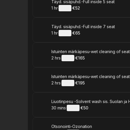
Book
Täyd. sisäpuhd.-Full inside 5 seat
1 hr
·
Details
·
€52
.
Duration
.
:
Price
:
Book
Täyd. sisäpuhd.-Full inside 7 seat
1 hr
·
Details
·
€65
.
Duration
.
:
Price
:
Book
Istuinten märkäpesu-wet cleaning of seat
2 hrs
·
Details
·
€165
.
Duration
:
.
Price
:
Book
Istuinten märkäpesu-wet cleaning of seat
2 hrs
·
Details
·
€195
.
Duration
:
.
Price
:
Book
Liuotinpesu -Solvent wash sis. Suolan ja 
30 mins
·
Details
·
€50
.
Duration
:
.
Price
:
Book
Otsonointi-Ozonation