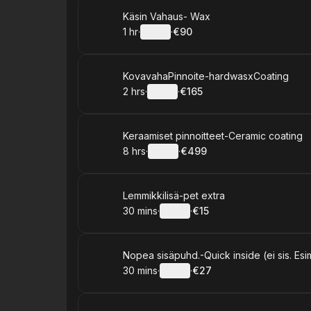
Book
Käsin Vahaus- Wax
1 hr
·
Details
·
€90
.
Duration
.
:
Price
:
Book
KovavahaPinnoite-hardwasxCoating
2 hrs
·
Details
·
€165
.
Duration
:
.
Price
:
Book
Keraamiset pinnoitteet-Ceramic coating
8 hrs
·
Details
·
€499
.
Duration
:
.
Price
:
Book
Lemmikkilisä-pet extra
30 mins
·
Details
·
€15
.
Duration
:
.
Price
:
Book
Nopea sisäpuhd.-Quick inside (ei sis. Esi
30 mins
·
Details
·
€27
.
Duration
:
.
Price
: