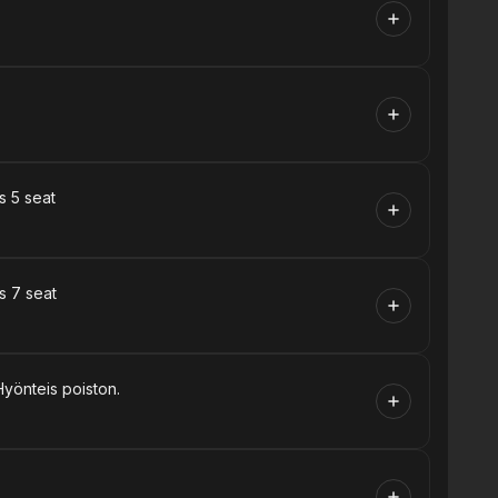
s 5 seat
s 7 seat
Hyönteis poiston.