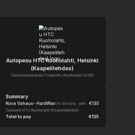
Autopesu HTC Ruoholahti, Helsinki
(Kaapelitehdas)
Tammasaarenkatu 7 Helsinki, Ruoholahti 00180
Summary
Summary
Kova Vahaus- HardWax
€135
1 hr 30 mins
·
with
Carwash HTC Ruoholahti (Kaapelitehdas)
Total to pay
€135