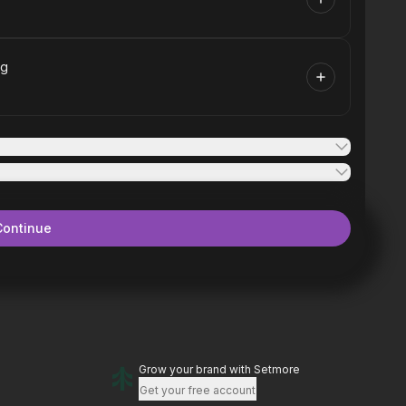
ng
Continue
Grow your brand
with Setmore
Get your free account