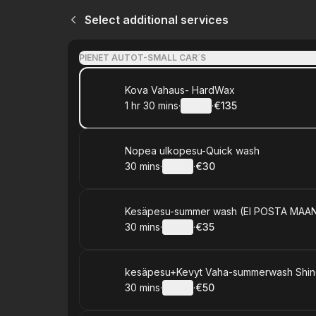
Select additional services
PIENET AUTOT-SMALL CAR´S
Book
Kova Vahaus- HardWax
1 hr 30 mins
·
Details
·
€135
.
Duration
:
.
Price
:
Book
Nopea ulkopesu-Quick wash
30 mins
·
Details
·
€30
.
Duration
:
.
Price
:
Book
Kesäpesu-summer wash (EI POSTA MAAN
30 mins
·
Details
·
€35
.
Duration
:
.
Price
:
Book
kesäpesu+Kevyt Vaha-summerwash Shi
30 mins
·
Details
·
€50
.
Duration
:
.
Price
: