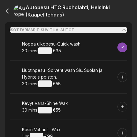
Autopesu HTC Ruoholahti, Helsinki
(Kaapelitehdas)
ISOT FARMARIT-SUV-TILA-AUTOT
Book
Nopea ulkopesu-Quick wash
30 mins
·
Details
·
€35
.
Duration
:
.
Price
:
Book
Liuotinpesu -Solvent wash Sis. Suolan ja
Hyönteis poiston.
30 mins
·
Details
·
€55
.
Duration
:
.
Price
:
Book
Kevyt Vaha-Shine Wax
30 mins
·
Details
·
€55
.
Duration
:
.
Price
:
Book
Käsin Vahaus- Wax
1 hr
·
Details
·
€99