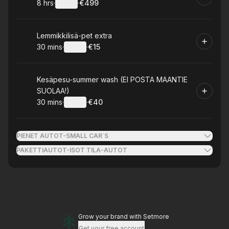
8 hrs
·
Details
·
€499
.
Duration
:
.
Price
:
Book
Lemmikkilisä-pet extra
30 mins
·
Details
·
€15
.
Duration
:
.
Price
:
Book
Kesäpesu-summer wash (EI POSTA MAANTIE
SUOLAA!)
30 mins
·
Details
·
€40
.
Duration
:
.
Price
:
PIENET AUTOT-SMALL CAR´S
PAKETTIAUTOT-ISOT TILA-AUTOT
Grow your brand
with Setmore
Get your free account