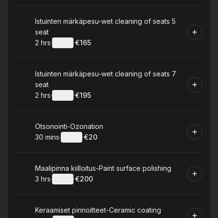
Book
Istuinten märkäpesu-wet cleaning of seats 5
seat
2 hrs
·
Details
·
€165
.
Duration
:
.
Price
:
Book
Istuinten märkäpesu-wet cleaning of seats 7
seat
2 hrs
·
Details
·
€195
.
Duration
:
.
Price
:
Book
Otsonointi-Ozonation
30 mins
·
Details
·
€20
.
Duration
:
.
Price
:
Book
Maalipinna kiilloitus-Paint surface polishing
3 hrs
·
Details
·
€200
.
Duration
:
.
Price
:
Book
Keraamiset pinnoitteet-Ceramic coating