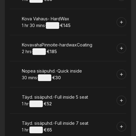
.
Duration
.
:
Price
:
Book
Kova Vahaus- HardWax
1 hr 30 mins
·
Details
·
€145
.
Duration
:
.
Price
:
Book
KovavahaPinnoite-hardwaxCoating
2 hrs
·
Details
·
€185
.
Duration
:
.
Price
:
Book
Nopea sisäpuhd.-Quick inside
30 mins
·
Details
·
€30
.
Duration
:
.
Price
:
Book
Täyd. sisäpuhd.-Full inside 5 seat
1 hr
·
Details
·
€52
.
Duration
.
:
Price
:
Book
Täyd. sisäpuhd.-Full inside 7 seat
1 hr
·
Details
·
€65
.
Duration
.
:
Price
: