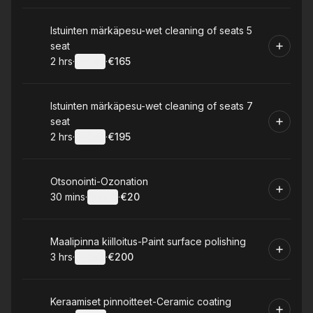
Book
Istuinten märkäpesu-wet cleaning of seats 5
seat
2 hrs
·
Details
·
€165
.
Duration
:
.
Price
:
Book
Istuinten märkäpesu-wet cleaning of seats 7
seat
2 hrs
·
Details
·
€195
.
Duration
:
.
Price
:
Book
Otsonointi-Ozonation
30 mins
·
Details
·
€20
.
Duration
:
.
Price
:
Book
Maalipinna kiilloitus-Paint surface polishing
3 hrs
·
Details
·
€200
.
Duration
:
.
Price
:
Book
Keraamiset pinnoitteet-Ceramic coating