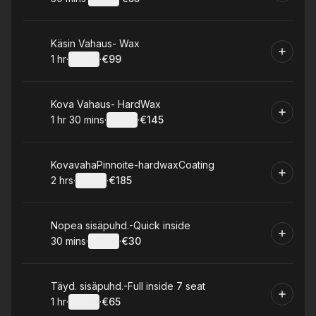
.
Duration
:
.
Price
:
Book
Käsin Vahaus- Wax
1 hr
·
Details
·
€99
.
Duration
.
:
Price
:
Book
Kova Vahaus- HardWax
1 hr 30 mins
·
Details
·
€145
.
Duration
:
.
Price
:
Book
KovavahaPinnoite-hardwaxCoating
2 hrs
·
Details
·
€185
.
Duration
:
.
Price
:
Book
Nopea sisäpuhd.-Quick inside
30 mins
·
Details
·
€30
.
Duration
:
.
Price
:
Book
Täyd. sisäpuhd.-Full inside 7 seat
1 hr
·
Details
·
€65
.
Duration
.
:
Price
: