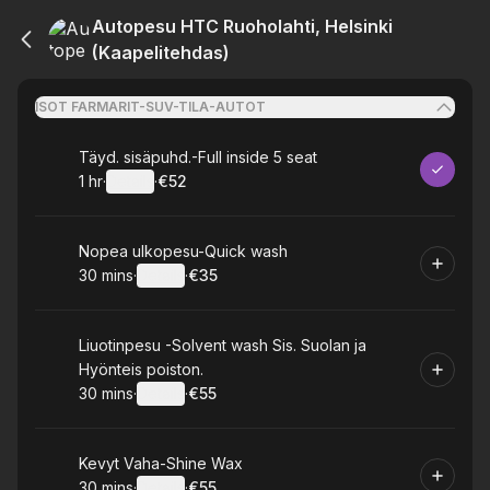
Autopesu HTC Ruoholahti, Helsinki
(Kaapelitehdas)
ISOT FARMARIT-SUV-TILA-AUTOT
Book
Täyd. sisäpuhd.-Full inside 5 seat
1 hr
·
Details
·
€52
.
Duration
.
:
Price
:
Book
Nopea ulkopesu-Quick wash
30 mins
·
Details
·
€35
.
Duration
:
.
Price
:
Book
Liuotinpesu -Solvent wash Sis. Suolan ja
Hyönteis poiston.
30 mins
·
Details
·
€55
.
Duration
:
.
Price
:
Book
Kevyt Vaha-Shine Wax
30 mins
·
Details
·
€55