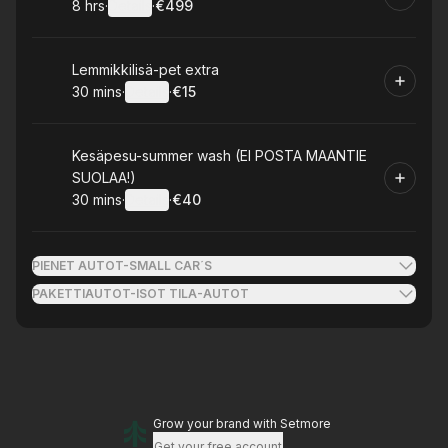
8 hrs
·
Details
·
€499
.
Duration
:
.
Price
:
Book
Lemmikkilisä-pet extra
30 mins
·
Details
·
€15
.
Duration
:
.
Price
:
Book
Kesäpesu-summer wash (EI POSTA MAANTIE
SUOLAA!)
30 mins
·
Details
·
€40
.
Duration
:
.
Price
:
PIENET AUTOT-SMALL CAR´S
PAKETTIAUTOT-ISOT TILA-AUTOT
Grow your brand
with Setmore
Get your free account