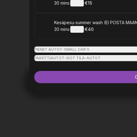
30 mins
·
Details
·
€15
.
Duration
:
.
Price
:
Book
Kesäpesu-summer wash (EI POSTA MAAN
30 mins
·
Details
·
€40
.
Duration
:
.
Price
:
PIENET AUTOT-SMALL CAR´S
PAKETTIAUTOT-ISOT TILA-AUTOT