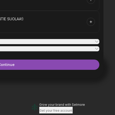
TIE SUOLAA!)
Continue
Grow your brand
with Setmore
Get your free account