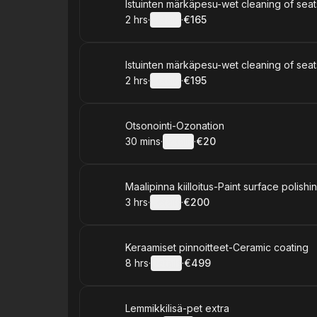
Book
Istuinten märkäpesu-wet cleaning of seat
2 hrs
·
Details
·
€165
.
Duration
:
.
Price
:
Book
Istuinten märkäpesu-wet cleaning of seat
2 hrs
·
Details
·
€195
.
Duration
:
.
Price
:
Book
Otsonointi-Ozonation
30 mins
·
Details
·
€20
.
Duration
:
.
Price
:
Book
Maalipinna kiilloitus-Paint surface polishi
3 hrs
·
Details
·
€200
.
Duration
:
.
Price
:
Book
Keraamiset pinnoitteet-Ceramic coating
8 hrs
·
Details
·
€499
.
Duration
:
.
Price
:
Book
Lemmikkilisä-pet extra