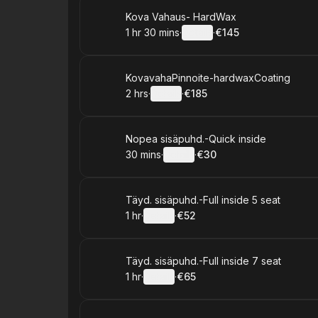
Book
Kova Vahaus- HardWax
1 hr 30 mins
·
Details
·
€145
.
Duration
:
.
Price
:
Book
KovavahaPinnoite-hardwaxCoating
2 hrs
·
Details
·
€185
.
Duration
:
.
Price
:
Book
Nopea sisäpuhd.-Quick inside
30 mins
·
Details
·
€30
.
Duration
:
.
Price
:
Book
Täyd. sisäpuhd.-Full inside 5 seat
1 hr
·
Details
·
€52
.
Duration
.
:
Price
:
Book
Täyd. sisäpuhd.-Full inside 7 seat
1 hr
·
Details
·
€65
.
Duration
.
:
Price
: