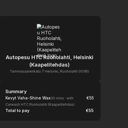
Autopesu HTC Ruoholahti, Helsinki
(Kaapelitehdas)
Tammasaarenkatu 7 Helsinki, Ruoholahti 00180
Summary
Summary
Kevyt Vaha-Shine Wax
€55
30 mins
·
with
Carwash HTC Ruoholahti (Kaapelitehdas)
Total to pay
€55