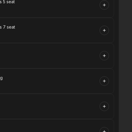
s 5 seat
s 7 seat
ng