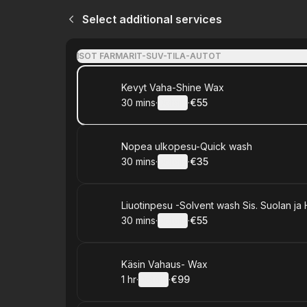
Select additional services
ISOT FARMARIT-SUV-TILA-AUTOT
Book
Kevyt Vaha-Shine Wax
30 mins
·
Details
·
€55
.
Duration
:
.
Price
:
Book
Nopea ulkopesu-Quick wash
30 mins
·
Details
·
€35
.
Duration
:
.
Price
:
Book
Liuotinpesu -Solvent wash Sis. Suolan ja 
30 mins
·
Details
·
€55
.
Duration
:
.
Price
:
Book
Käsin Vahaus- Wax
1 hr
·
Details
·
€99
.
Duration
.
:
Price
: