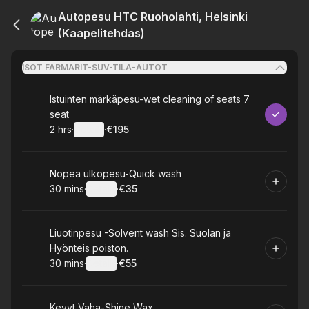
Autopesu HTC Ruoholahti, Helsinki
(Kaapelitehdas)
ISOT FARMARIT-SUV-TILA-AUTOT
Book
Istuinten märkäpesu-wet cleaning of seats 7
seat
2 hrs
·
Details
·
€195
.
Duration
:
.
Price
:
Book
Nopea ulkopesu-Quick wash
30 mins
·
Details
·
€35
.
Duration
:
.
Price
:
Book
Liuotinpesu -Solvent wash Sis. Suolan ja
Hyönteis poiston.
30 mins
·
Details
·
€55
.
Duration
:
.
Price
:
Book
Kevyt Vaha-Shine Wax