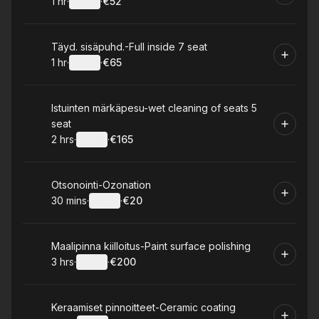
1 hr
·
Details
·
€52
.
Duration
.
:
Price
:
Book
Täyd. sisäpuhd.-Full inside 7 seat
1 hr
·
Details
·
€65
.
Duration
.
:
Price
:
Book
Istuinten märkäpesu-wet cleaning of seats 5
seat
2 hrs
·
Details
·
€165
.
Duration
:
.
Price
:
Book
Otsonointi-Ozonation
30 mins
·
Details
·
€20
.
Duration
:
.
Price
:
Book
Maalipinna kiilloitus-Paint surface polishing
3 hrs
·
Details
·
€200
.
Duration
:
.
Price
:
Book
Keraamiset pinnoitteet-Ceramic coating