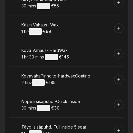
30 mins
·
Details
·
€55
.
Duration
:
.
Price
:
Book
Käsin Vahaus- Wax
1 hr
·
Details
·
€99
.
Duration
.
:
Price
:
Book
Kova Vahaus- HardWax
1 hr 30 mins
·
Details
·
€145
.
Duration
:
.
Price
:
Book
KovavahaPinnoite-hardwaxCoating
2 hrs
·
Details
·
€185
.
Duration
:
.
Price
:
Book
Nopea sisäpuhd.-Quick inside
30 mins
·
Details
·
€30
.
Duration
:
.
Price
:
Book
Täyd. sisäpuhd.-Full inside 5 seat