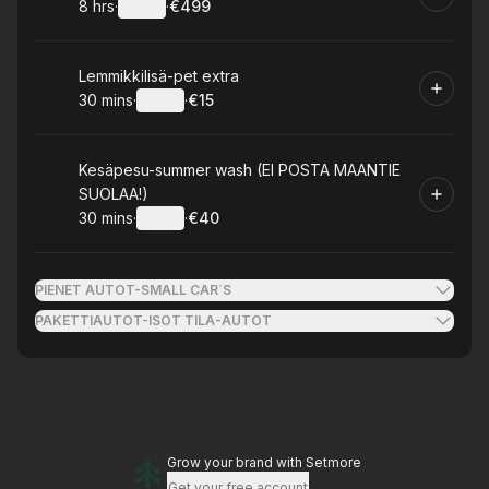
8 hrs
·
Details
·
€499
.
Duration
:
.
Price
:
Book
Lemmikkilisä-pet extra
30 mins
·
Details
·
€15
.
Duration
:
.
Price
:
Book
Kesäpesu-summer wash (EI POSTA MAANTIE
SUOLAA!)
30 mins
·
Details
·
€40
.
Duration
:
.
Price
:
PIENET AUTOT-SMALL CAR´S
PAKETTIAUTOT-ISOT TILA-AUTOT
Grow your brand
with Setmore
Get your free account